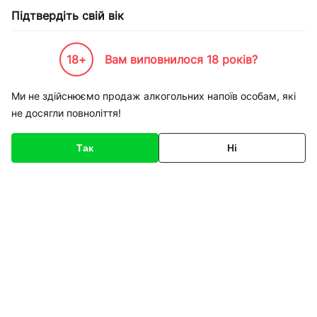
Підтвердіть свій вік
18+
Вам виповнилося 18 років?
Каталог товарів
К-Бренди
Service
Apple
Ремонт iPhone 5 заміна екрану
Ми не здійснюємо продаж алкогольних напоїв особам, які
не досягли повноліття!
Код товару
136433
Про товар
Характеристики
Так
Ні
1
/
1