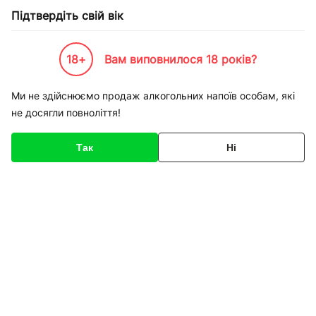
Підтвердіть свій вік
18+
Вам виповнилося 18 років?
Каталог товарів
К-Бренди
Service
Apple
Ремонт iPhone 8 Plus заміна акумулятор
Ми не здійснюємо продаж алкогольних напоїв особам, які
не досягли повноліття!
Код товару
136327
Про товар
Характеристики
Так
Ні
1
/
1