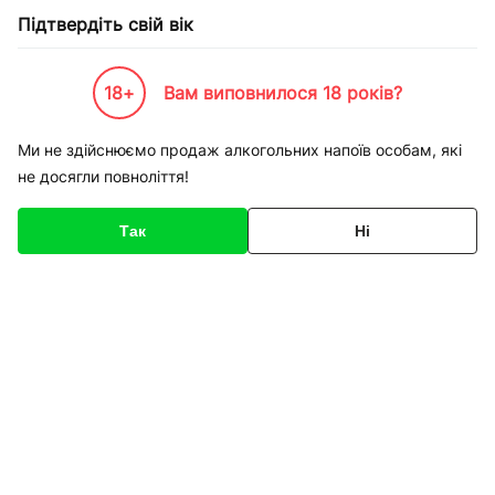
Підтвердіть свій вік
18+
Вам виповнилося 18 років?
Каталог товарів
К-Бренди
Service
Apple
Ремонт iPhone 5 ремонт экрана
Ми не здійснюємо продаж алкогольних напоїв особам, які
не досягли повноліття!
Код товару
136434
Про товар
Характеристики
Так
Ні
1
/
1