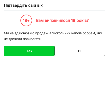
Підтвердіть свій вік
18+
Вам виповнилося 18 років?
Каталог товарів
К-Бренди
Пивоварні та Сидрариї
Litovel
Пиво Litovel мікс Cerny 
Ми не здійснюємо продаж алкогольних напоїв особам, які
не досягли повноліття!
Код товару
134686
Про товар
Характеристики
Так
Ні
1
/
1