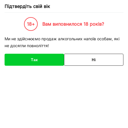
Підтвердіть свій вік
18+
Вам виповнилося 18 років?
Каталог товарів
К-Бренди
Виробництво
Askaynak
Пруток присадочный нержавейк
Ми не здійснюємо продаж алкогольних напоїв особам, які
не досягли повноліття!
Код товару
136248
Про товар
Характеристики
Так
Ні