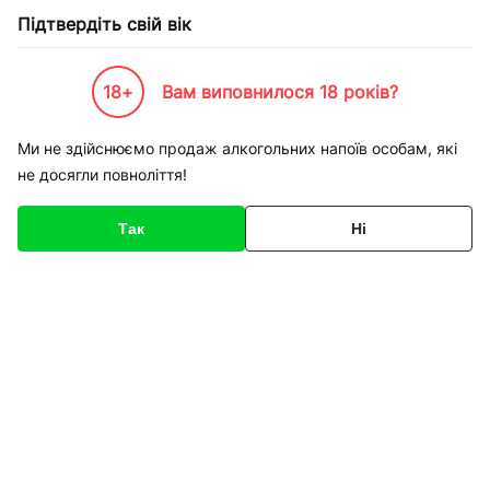
Підтвердіть свій вік
18+
Вам виповнилося 18 років?
Каталог товарів
К-Бренди
Виробництво
Askaynak
Проволока нержавейка 1,2 мм 
Ми не здійснюємо продаж алкогольних напоїв особам, які
не досягли повноліття!
Код товару
136190
Про товар
Характеристики
Так
Ні