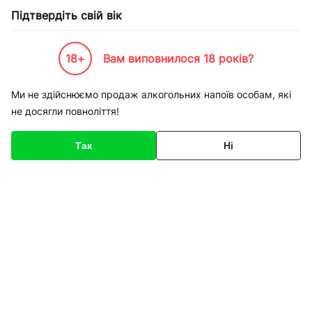
Підтвердіть свій вік
18+
Вам виповнилося 18 років?
Каталог товарів
К-Бренди
Виробництво
Askaynak
Дріт зварювальний обміднени
Ми не здійснюємо продаж алкогольних напоїв особам, які
не досягли повноліття!
Код товару
136197
Про товар
Характеристики
Опис
Так
Ні
1
/
1