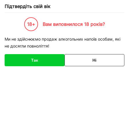
Підтвердіть свій вік
18+
Вам виповнилося 18 років?
Каталог товарів
К-Бренди
Пивоварні та Сидрариї
Терція
Пиво Терция разливное
Ми не здійснюємо продаж алкогольних напоїв особам, які
не досягли повноліття!
Код товару
136087
Про товар
Характеристики
Так
Ні
1
/
1