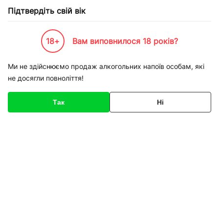
Підтвердіть свій вік
18+
Вам виповнилося 18 років?
Каталог товарів
К-Бренди
Пивоварні та Сидрариї
Волинський Бровар
Пиво Волин
Ми не здійснюємо продаж алкогольних напоїв особам, які
не досягли повноліття!
Код товару
136556
Про товар
Характеристики
Так
Ні
1
/
2