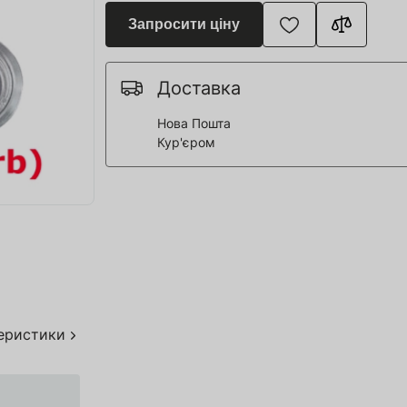
я для Пивоварні
Запросити ціну
ття та спорт
 човни
Доставка
Нова Пошта
Кур'єром
дерева
я HoReCa
тво
акування
теристики