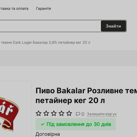
тавка та оплата
Гарантія
Знайти
 та Сидрариї
 темне Dark Lager Бакалар 3,8% петайнер кег 20 л
Брендам
харчування
Пиво Bakalar Розливне те
одильні Горки
петайнер кег 20 л
ріжджі
0
 та аксесуари
Залишити відгук
Під замовлення до 30 днів
ство
Договірна