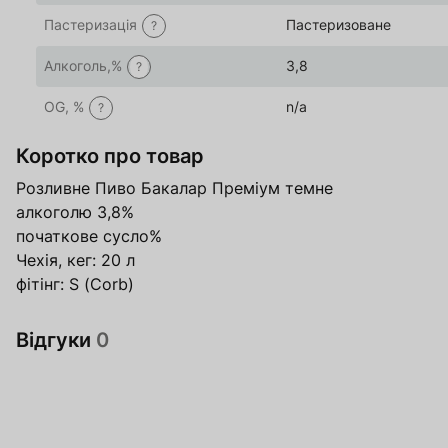
Пастеризація
Пастеризоване
?
Алкоголь,%
3,8
?
OG, %
n/a
?
Коротко про товар
Розливне Пиво Бакалар Преміум темне
алкоголю 3,8%
початкове сусло%
Чехія, кег: 20 л
фітінг: S (Corb)
Відгуки
0