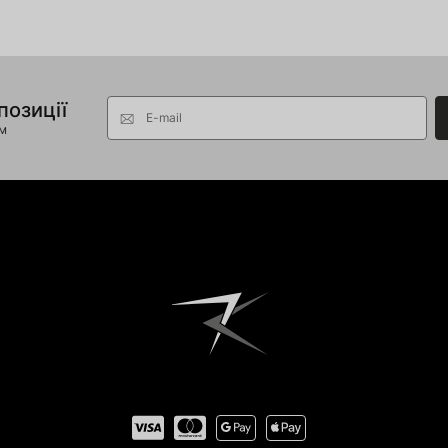
позиції
E-mail
ом