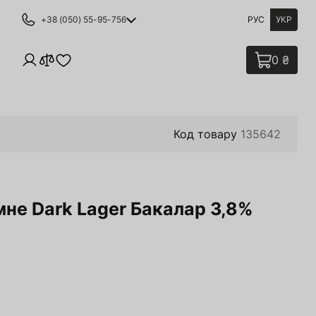
+38 (050) 55-95-756
РУС
УКР
0 ₴
Код товару
135642
мне Dark Lager Бакалар 3,8%