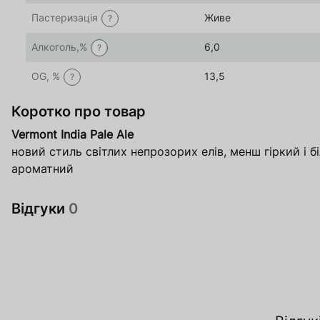
Пастеризація
Живе
?
Алкоголь,%
6,0
?
OG, %
13,5
?
Коротко про товар
Vermont India Pale Ale
новий стиль світлих непрозорих елів, менш гіркий і б
ароматний
Відгуки
0