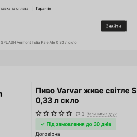
тавка та оплата
Гарантія
Знайти
 та Сидрариї
 SPLASH Vermont India Pale Ale 0,33 л скло
Брендам
харчування
Пиво Varvar живе світле S
одильні Горки
0,33 л скло
ріжджі
0
 та аксесуари
Залишити відгук
Під замовлення до 30 днів
ство
Договірна