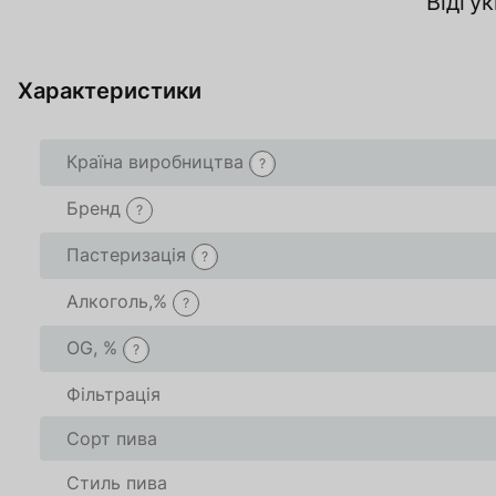
Відгук
За
Характеристики
О
Країна виробництва
?
Бренд
?
Товар доданий в 
Товар доданий в 
Пастеризація
?
В кошику
В кошику
0
0
товари(-ів
товари(-ів
Алкоголь,%
?
OG, %
?
Оформити
Оформити
Про
Про
Фільтрація
Сорт пива
Стиль пива