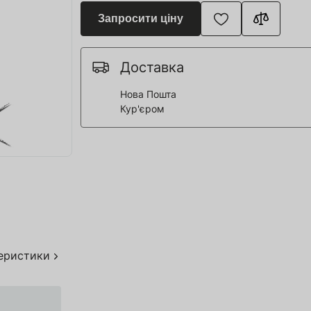
я для Пивоварні
Запросити ціну
ття та спорт
 човни
Доставка
Нова Пошта
Кур'єром
дерева
я HoReCa
тво
акування
теристики