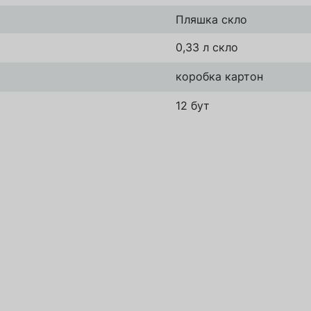
Пляшка скло
Зареєструватись
0,33 л скло
Надіслати
коробка картон
12 бут