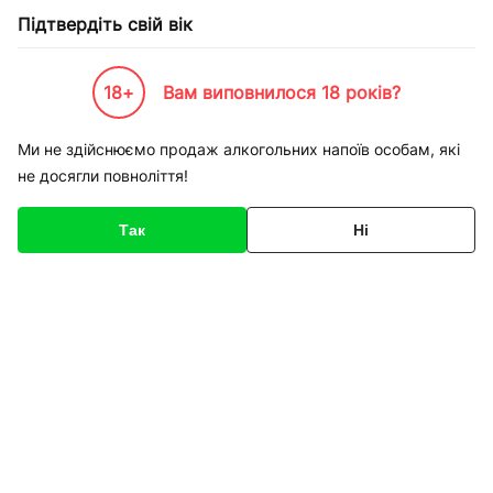
Підтвердіть свій вік
18+
Вам виповнилося 18 років?
Каталог товарів
К-Бренди
Пивоварні та Сидрариї
Волинський Бровар
Пиво Воли
Ми не здійснюємо продаж алкогольних напоїв особам, які
не досягли повноліття!
Код товару
136582
Про товар
Характеристики
Так
Ні
1
/
1