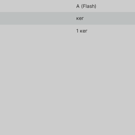
A (Flash)
Зареєструватись
Надіслати
кег
1 кег