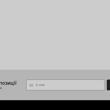
позиції
E-mail
ом