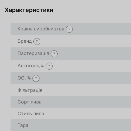
За
Характеристики
О
Країна виробництва
?
Бренд
?
Пастеризація
?
Товар доданий в 
Товар доданий в 
Алкоголь,%
?
В кошику
В кошику
0
0
товари(-ів
товари(-ів
OG, %
?
Фільтрація
Оформити
Оформити
Про
Про
Сорт пива
Стиль пива
Тара