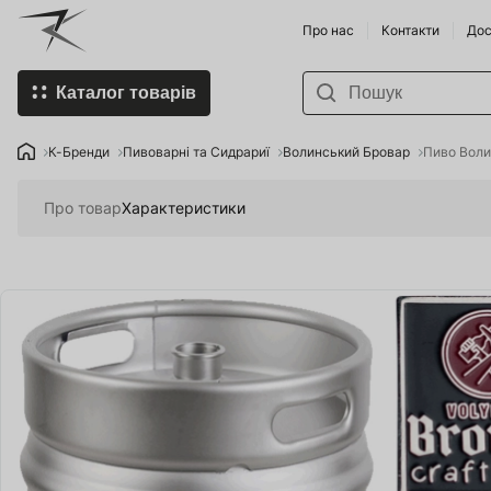
Про нас
Контакти
Дос
Каталог товарів
К-Бренди
Пивоварні
К-Бренди
Пивоварні та Сидрариї
Волинський Бровар
Пиво Воли
Придбати Пивоварню та
Винороби
Про товар
Характеристики
комплектуючі
Напої по 
Спорт-товари
Продукти 
Нопої
Умка - Хол
Food Store
Хміль та д
Organic Farming in Ukraine
Смартфони
Мобільні пристрої
Землероб
SHOP HoReCa