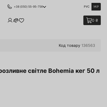
+38 (050) 55-95-756
РУС
УКР
0 ₴
Код товару
136563
озливне світле Bohemia кег 50 л