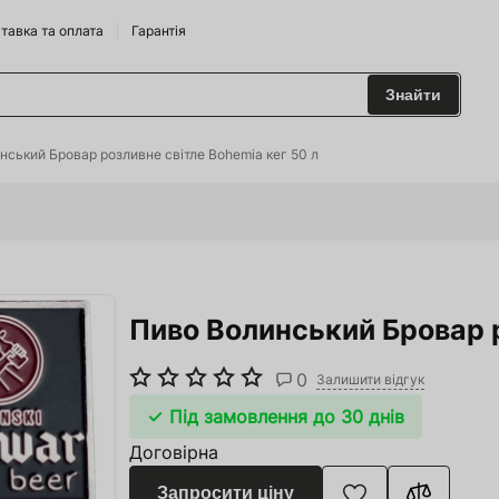
тавка та оплата
Гарантія
Знайти
 та Сидрариї
нський Бровар розливне світле Bohemia кег 50 л
Брендам
харчування
Пиво Волинський Бровар р
одильні Горки
ріжджі
0
Залишити відгук
 та аксесуари
Під замовлення до 30 днів
Договірна
ство
Запросити ціну