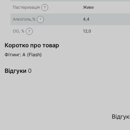
Пастеризація
Живе
?
Алкоголь,%
4,4
?
OG, %
12,0
?
Коротко про товар
Фітинг: A (Flash)
Відгуки
0
Відгук