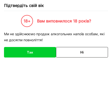
Підтвердіть свій вік
18+
Вам виповнилося 18 років?
Каталог товарів
К-Бренди
Одежа взуття та спорт
Puma
Кросівки міські Puma 34
Ми не здійснюємо продаж алкогольних напоїв особам, які
не досягли повноліття!
Код товару
154984
Про товар
Характеристики
Так
Ні
1
/
2