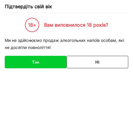
Підтвердіть свій вік
18+
Вам виповнилося 18 років?
Каталог товарів
К-Бренди
Пивоварні та Сидрариї
Kapitan - Кілійська броварня
П
Ми не здійснюємо продаж алкогольних напоїв особам, які
не досягли повноліття!
Код товару
2047
Про товар
Характеристики
Опис
Так
Ні
1
/
1