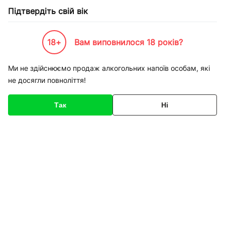
Підтвердіть свій вік
18+
Вам виповнилося 18 років?
Каталог товарів
К-Бренди
Пивоварні та Сидрариї
Zubr
Пиво Zubr Gold світле Зуб
Ми не здійснюємо продаж алкогольних напоїв особам, які
не досягли повноліття!
Код товару
134839
Про товар
Характеристики
Так
Ні
1
/
1