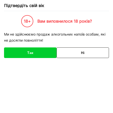
Підтвердіть свій вік
18+
Вам виповнилося 18 років?
Каталог товарів
К-Бренди
Напої по Брендам
Моршинська
Вода Моршинська Спр
Ми не здійснюємо продаж алкогольних напоїв особам, які
не досягли повноліття!
Код товару
135737
Про товар
Характеристики
Так
Ні
1
/
1