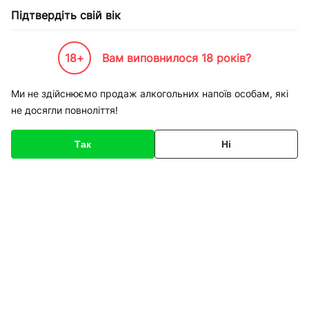
Підтвердіть свій вік
18+
Вам виповнилося 18 років?
Каталог товарів
К-Бренди
Напої по Брендам
Моршинська
Вода Моршинська міне
Ми не здійснюємо продаж алкогольних напоїв особам, які
не досягли повноліття!
Код товару
135719
Про товар
Характеристики
Так
Ні
1
/
1