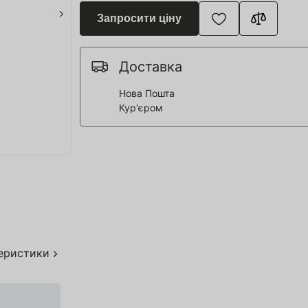
я для Пивоварні
Запросити ціну
ття та спорт
 човни
Доставка
Нова Пошта
Кур'єром
дерева
я HoReCa
тво
акування
теристики