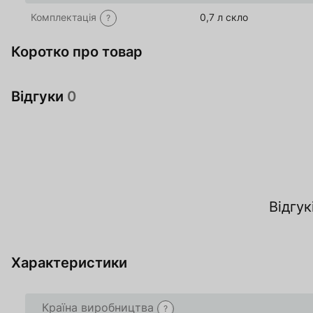
Комплектація
0,7 л скло
?
Коротко про товар
Відгуки
0
За
Відгук
О
Характеристики
Товар доданий в 
Товар доданий в 
Країна виробництва
?