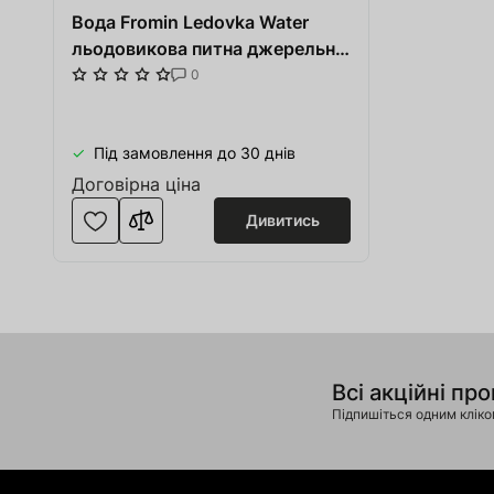
Вода Fromin Ledovka Water
льодовикова питна джерельна
0,7 л скло
0
Під замовлення до 30 днів
Договірна ціна
Дивитись
Всі акційні про
Підпишіться одним клік