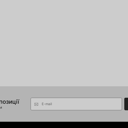
позиції
E-mail
ом