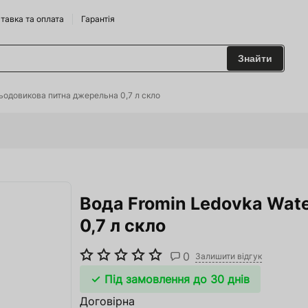
тавка та оплата
Гарантія
Знайти
 та Сидрариї
льодовикова питна джерельна 0,7 л скло
Брендам
харчування
Вода Fromin Ledovka Wat
одильні Горки
0,7 л скло
ріжджі
0
 та аксесуари
Залишити відгук
Під замовлення до 30 днів
ство
Договірна