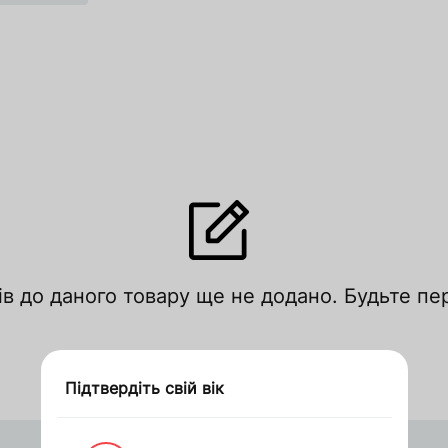
лишити відгук
ів до даного товару ще не додано. Будьте п
цініть за рейтингом
Увійти
Зареєструватися
Підтвердіть свій вік
Дякуємо за замовлення
Оформити замовлення в 1 клік
Запросити ціну
кошик
кошик
Чехія