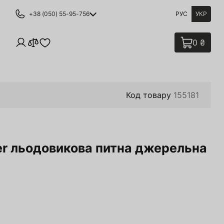
+38 (050) 55-95-756
РУС
УКР
0 ₴
Код товару
155181
er льодовикова питна джерельна