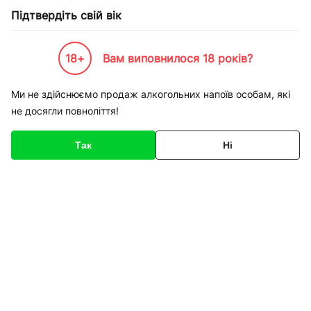
Підтвердіть свій вік
18+
Вам виповнилося 18 років?
Каталог товарів
К-Бренди
Землеробство
EM Research Organisation INC
Субстрак
Ми не здійснюємо продаж алкогольних напоїв особам, які
не досягли повноліття!
Код товару
135631
Про товар
Характеристики
Так
Ні