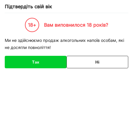
Підтвердіть свій вік
18+
Вам виповнилося 18 років?
Каталог товарів
К-Бренди
Пивоварні та Сидрариї
GardenZ
Сидр GardenZ Fragoli
Ми не здійснюємо продаж алкогольних напоїв особам, які
не досягли повноліття!
Код товару
135791
Про товар
Характеристики
Опис
Так
Ні
1
/
1