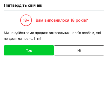
Підтвердіть свій вік
18+
Вам виповнилося 18 років?
Каталог товарів
К-Бренди
Продукти харчування
Barilla
Макрони Barilla n. 171 Сін
Ми не здійснюємо продаж алкогольних напоїв особам, які
не досягли повноліття!
Код товару
135330
Про товар
Характеристики
Так
Ні
1
/
2