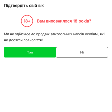
Підтвердіть свій вік
18+
Вам виповнилося 18 років?
Каталог товарів
К-Бренди
Service
Apple
Ремонт iPhone XS заміна кнопки включ
Ми не здійснюємо продаж алкогольних напоїв особам, які
не досягли повноліття!
Код товару
136276
Про товар
Характеристики
Так
Ні
1
/
1