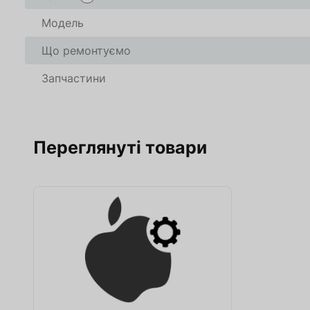
В кошику
В кошику
0
0
товари(-ів
товари(-ів
Модель
Що ремонтуємо
Оформити
Оформити
Про
Про
Запчастини
Переглянуті товари