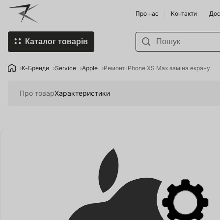
Про нас
Контакти
Дос
Каталог товарів
К-Бренди
Пивоварні
К-Бренди
Service
Apple
Ремонт iPhone XS Max заміна екрану
Придбати Пивоварню та
Винороби
Про товар
Характеристики
комплектуючі
Напої по 
Спорт-товари
Продукти 
Нопої
Умка - Хол
Food Store
Хміль та д
Organic Farming in Ukraine
Смартфони
Мобільні пристрої
Землероб
SHOP HoReCa