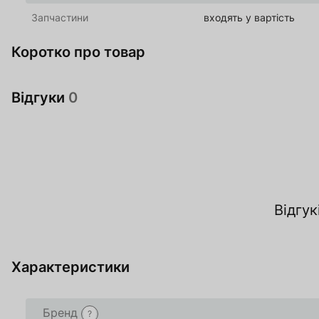
Запчастини
входять у вартість
Коротко про товар
Відгуки
0
За
Відгук
О
Характеристики
Товар доданий в 
Товар доданий в 
Бренд
?