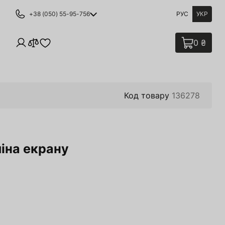
+38 (050) 55-95-756
РУС
УКР
0 ₴
Код товару
136278
іна екрану