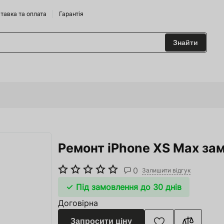
тавка та оплата
Гарантія
Знайти
 та Сидрариї
Брендам
харчування
Ремонт iPhone XS Max зам
одильні Горки
ріжджі
0
Залишити відгук
 та аксесуари
Під замовлення до 30 днів
Договірна
ство
Запросити ціну