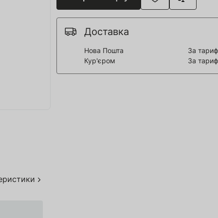
я для Пивоварні
ття та спорт
Доставка
 човни
Нова Пошта
За тариф
Кур'єром
За тариф
дерева
я HoReCa
тво
акування
теристики