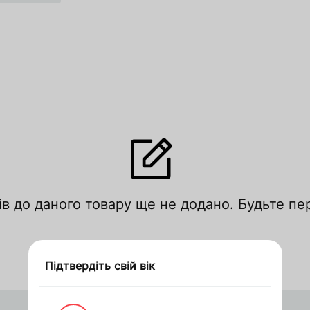
лишити відгук
ів до даного товару ще не додано. Будьте п
цініть за рейтингом
Увійти
Зареєструватися
Підтвердіть свій вік
Дякуємо за замовлення
Оформити замовлення в 1 клік
Запросити ціну
кошик
кошик
Apple