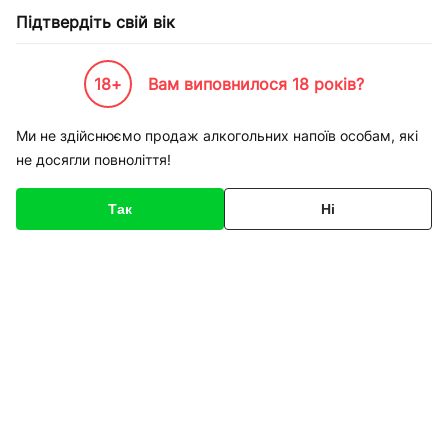
Підтвердіть свій вік
18+
Вам виповнилося 18 років?
Каталог товарів
К-Бренди
Service
Apple
Ремонт iPhone 7 Plus заміна шлейфу ант
Ми не здійснюємо продаж алкогольних напоїв особам, які
не досягли повноліття!
Код товару
136354
Про товар
Характеристики
Так
Ні
1
/
1