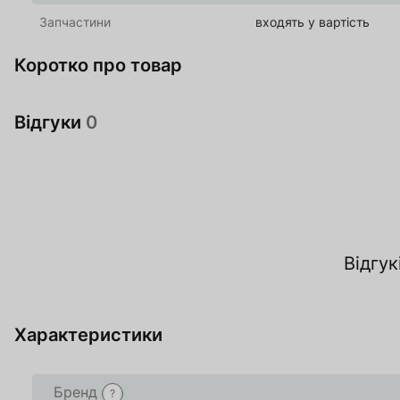
Запчастини
входять у вартість
Коротко про товар
Відгуки
0
За
Відгук
О
Характеристики
Товар доданий в 
Товар доданий в 
Бренд
?