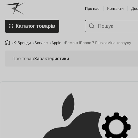
Про нас
Контакти
Дос
Каталог товарів
К-Бренди
Пивоварні
К-Бренди
Service
Apple
Ремонт iPhone 7 Plus заміна корпусу
Придбати Пивоварню та
Винороби
Про товар
Характеристики
комплектуючі
Напої по 
Спорт-товари
Продукти 
Нопої
Умка - Хол
Food Store
Хміль та д
Organic Farming in Ukraine
Смартфони
Мобільні пристрої
Землероб
SHOP HoReCa