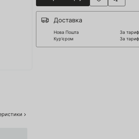
я для Пивоварні
ття та спорт
Доставка
 човни
Нова Пошта
За тариф
Кур'єром
За тариф
дерева
я HoReCa
тво
акування
теристики