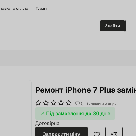
тавка та оплата
Гарантія
Знайти
 та Сидрариї
Брендам
харчування
Ремонт iPhone 7 Plus зам
одильні Горки
ріжджі
0
Залишити відгук
 та аксесуари
Під замовлення до 30 днів
Договірна
ство
Запросити ціну