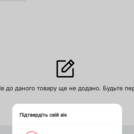
лишити відгук
ів до даного товару ще не додано. Будьте п
цініть за рейтингом
Увійти
Зареєструватися
Підтвердіть свій вік
Дякуємо за замовлення
Оформити замовлення в 1 клік
Запросити ціну
кошик
кошик
Apple