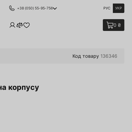
+38 (050) 55-95-756
РУС
УКР
0 ₴
Код товару
136346
іна корпусу