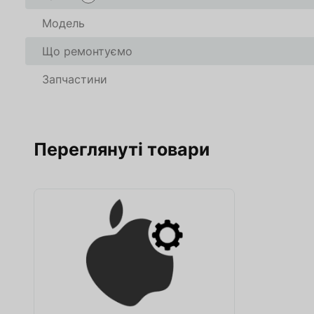
В кошику
В кошику
0
0
товари(-ів
товари(-ів
Модель
Що ремонтуємо
Оформити
Оформити
Про
Про
Запчастини
Переглянуті товари