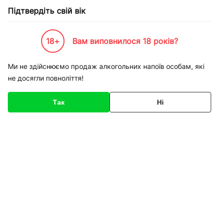
Підтвердіть свій вік
18+
Вам виповнилося 18 років?
Каталог товарів
К-Бренди
Service
Apple
Ремонт iPhone 6 заміна нижнього шлейф
Ми не здійснюємо продаж алкогольних напоїв особам, які
не досягли повноліття!
Код товару
136380
Про товар
Характеристики
Так
Ні
1
/
1