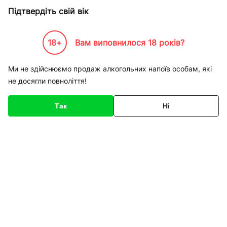
Підтвердіть свій вік
18+
Вам виповнилося 18 років?
Каталог товарів
К-Бренди
Service
Apple
Ремонт iPhone 6 Plus заміна кнопки до
Ми не здійснюємо продаж алкогольних напоїв особам, які
не досягли повноліття!
Код товару
136394
Про товар
Характеристики
Так
Ні
1
/
1