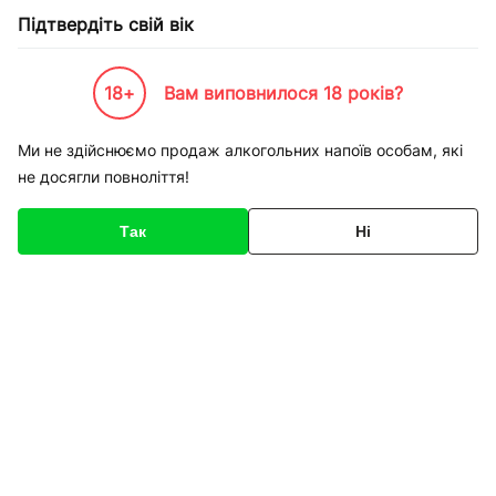
Підтвердіть свій вік
18+
Вам виповнилося 18 років?
Каталог товарів
К-Бренди
Виробництво
Fidat
Пруток присадочный алюминиевый 
Ми не здійснюємо продаж алкогольних напоїв особам, які
не досягли повноліття!
Код товару
136216
Про товар
Характеристики
Так
Ні