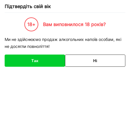
Підтвердіть свій вік
18+
Вам виповнилося 18 років?
Каталог товарів
К-Бренди
Виробництво
Askaynak
Дріт зварювальний обміднени
Ми не здійснюємо продаж алкогольних напоїв особам, які
не досягли повноліття!
Код товару
136199
Про товар
Характеристики
Опис
Так
Ні
1
/
1