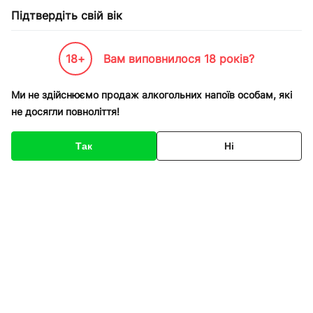
Підтвердіть свій вік
18+
Вам виповнилося 18 років?
Каталог товарів
К-Бренди
Пивоварні та Сидрариї
Steiger
Пиво Steiger розливне 
Ми не здійснюємо продаж алкогольних напоїв особам, які
не досягли повноліття!
Код товару
135112
Про товар
Характеристики
Так
Ні
1
/
2