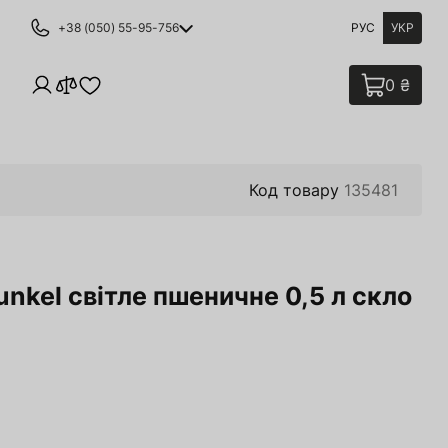
+38 (050) 55-95-756
РУС
УКР
0 ₴
Код товару
135481
unkel світле пшеничне 0,5 л скло