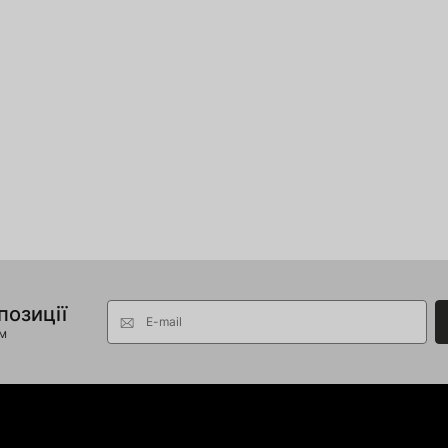
позиції
E-mail
ом