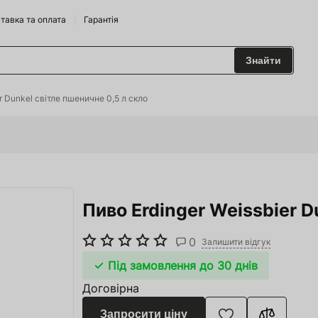
тавка та оплата
Гарантія
Знайти
 та Сидрариї
r Dunkel світле пшеничне 0,5 л скло
Брендам
харчування
Пиво Erdinger Weissbier D
одильні Горки
ріжджі
0
Залишити відгук
 та аксесуари
Під замовлення до 30 днів
Договірна
ство
Запросити ціну