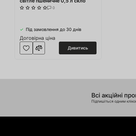
світле пшеничне 0,5 л скло
0
Під замовлення до 30 днів
Договірна ціна
Дивитись
Всі акційні про
Підпишіться одним клік