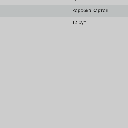
Зареєструватись
коробка картон
Надіслати
12 бут