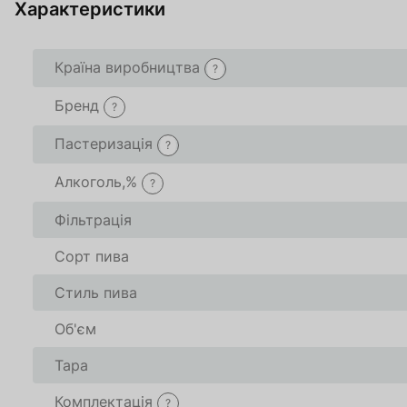
За
Характеристики
О
Країна виробництва
?
Бренд
?
Пастеризація
?
Товар доданий в 
Товар доданий в 
Алкоголь,%
?
В кошику
В кошику
0
0
товари(-ів
товари(-ів
Фільтрація
Сорт пива
Оформити
Оформити
Про
Про
Стиль пива
Об'єм
Тара
Комплектація
?