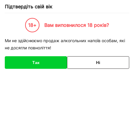
Підтвердіть свій вік
18+
Вам виповнилося 18 років?
Каталог товарів
К-Бренди
Пивоварні та Сидрариї
О`Hara`s
Пиво O'Hara's Double
Ми не здійснюємо продаж алкогольних напоїв особам, які
не досягли повноліття!
Код товару
135472
Про товар
Характеристики
Так
Ні
1
/
1