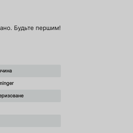
дано. Будьте першим!
ччина
inger
еризоване