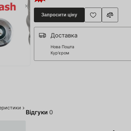
я для Пивоварні
ття та спорт
Запросити ціну
 човни
Доставка
Нова Пошта
дерева
Кур'єром
я HoReCa
тво
акування
теристики
Відгуки
0