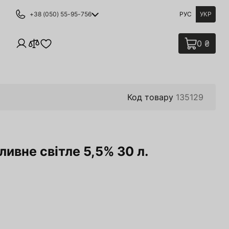
+38 (050) 55-95-756
РУС
УКР
0 ₴
Код товару
135129
ивне світле 5,5% 30 л.