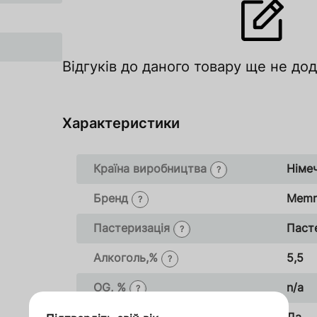
Відгуків до даного товару ще не до
Характеристики
Країна виробництва
Німе
?
Бренд
Memm
?
лишити відгук
Пастеризація
Паст
?
цініть за рейтингом
Алкоголь,%
5,5
?
Увійти
Зареєструватися
OG, %
n/a
?