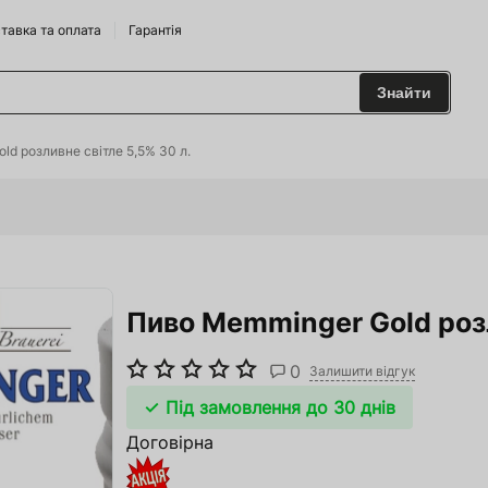
тавка та оплата
Гарантія
Знайти
 та Сидрариї
ld розливне світле 5,5% 30 л.
Брендам
харчування
Пиво Memminger Gold розл
одильні Горки
ріжджі
0
Залишити відгук
 та аксесуари
Під замовлення до 30 днів
Договірна
ство