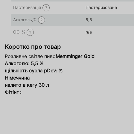
Пастеризація
Пастеризоване
?
Алкоголь,%
5,5
?
OG, %
n/a
?
Коротко про товар
Розливне світле пиво
Memminger Gold
Алкоголю: 5,5 %
щільність сусла pDev: %
Німеччина
налито в кегу 30 л
Фітінг :
За
О