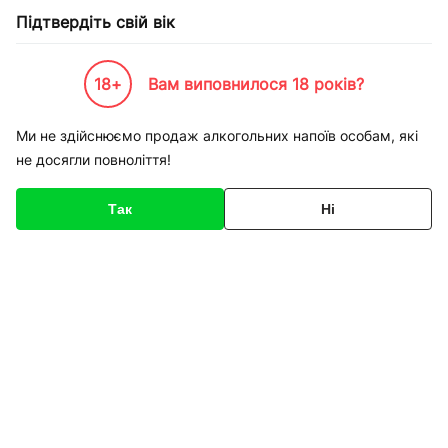
Підтвердіть свій вік
18+
Вам виповнилося 18 років?
Каталог товарів
К-Бренди
Пивоварні та Сидрариї
Hofbräu
Пиво Hofbräu світле Or
Ми не здійснюємо продаж алкогольних напоїв особам, які
не досягли повноліття!
Код товару
135474
Про товар
Характеристики
Так
Ні
1
/
1