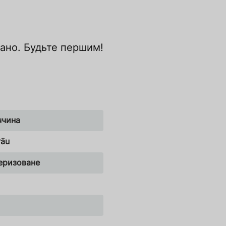
дано. Будьте першим!
ччина
räu
еризоване