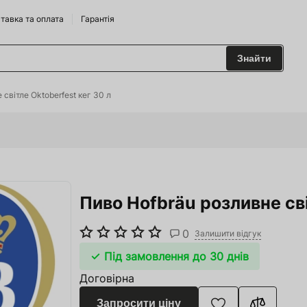
тавка та оплата
Гарантія
Знайти
 та Сидрариї
світле Oktoberfest кег 30 л
Брендам
харчування
Пиво Hofbräu розливне сві
одильні Горки
ріжджі
0
Залишити відгук
 та аксесуари
Під замовлення до 30 днів
Договірна
ство
Запросити ціну