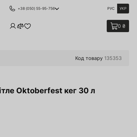
+38 (050) 55-95-756
РУС
УКР
0 ₴
Код товару
135353
тле Oktoberfest кег 30 л