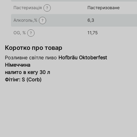
Пастеризація
Пастеризоване
?
Алкоголь,%
6,3
?
OG, %
11,75
?
Коротко про товар
Розливне світле пиво
Hofbräu Oktoberfest
Німеччина
налито в кегу 30 л
Фітінг: S (Corb)
За
О