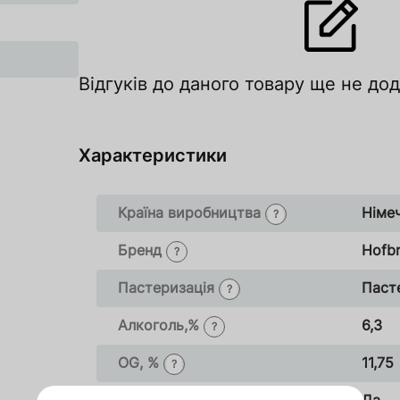
Відгуків до даного товару ще не до
Характеристики
Країна виробництва
Німе
?
Бренд
Hofb
?
Пастеризація
Паст
?
лишити відгук
Алкоголь,%
6,3
?
цініть за рейтингом
Увійти
Зареєструватися
OG, %
11,75
?