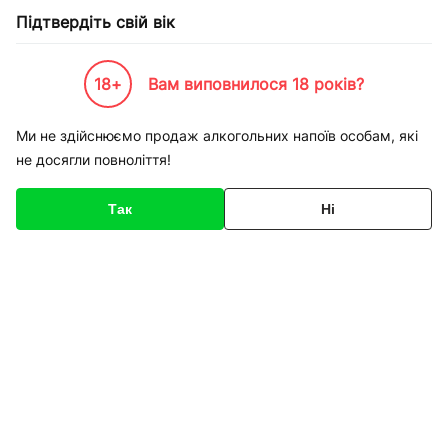
Підтвердіть свій вік
18+
Вам виповнилося 18 років?
Каталог товарів
К-Бренди
Пивоварні та Сидрариї
Estrella Damm
Пиво Estrella Da
Ми не здійснюємо продаж алкогольних напоїв особам, які
не досягли повноліття!
Код товару
135458
Про товар
Характеристики
Так
Ні
1
/
1