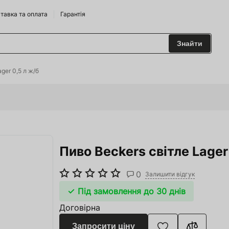
тавка та оплата
Гарантія
Знайти
 та Сидрариї
ger 0,5 л ж/б
Брендам
харчування
Пиво Beckers світле Lager
одильні Горки
ріжджі
0
Залишити відгук
 та аксесуари
Під замовлення до 30 днів
Договірна
ство
Запросити ціну