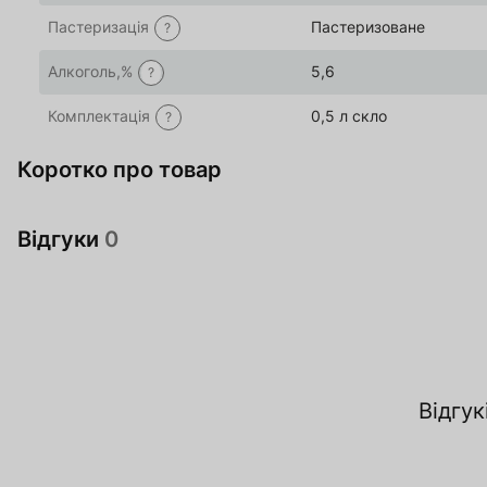
Пастеризація
Пастеризоване
?
Алкоголь,%
5,6
?
Комплектація
0,5 л скло
?
Коротко про товар
Відгуки
0
Відгук
За