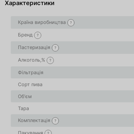
Характеристики
О
Країна виробництва
?
Бренд
?
Товар доданий в 
Товар доданий в 
Пастеризація
?
Алкоголь,%
?
В кошику
В кошику
0
0
товари(-ів
товари(-ів
Фільтрація
Сорт пива
Оформити
Оформити
Про
Про
Об'єм
Тара
Комплектація
?
Пакування
?