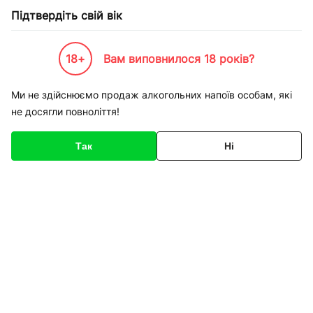
Підтвердіть свій вік
18+
Вам виповнилося 18 років?
Каталог товарів
К-Бренди
Пивоварні та Сидрариї
Дудляр - Кропивницький
Пиво
Ми не здійснюємо продаж алкогольних напоїв особам, які
не досягли повноліття!
Код товару
136082
Про товар
Характеристики
Так
Ні
1
/
1