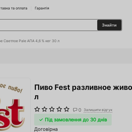
тавка та оплата
Гарантія
Знайти
 та Сидрариї
е Светлое Pale АПА 4,6 % кег 30 л
Брендам
харчування
Пиво Fest разливное живо
одильні Горки
л
ріжджі
0
 та аксесуари
Залишити відгук
Під замовлення до 30 днів
ство
Договірна