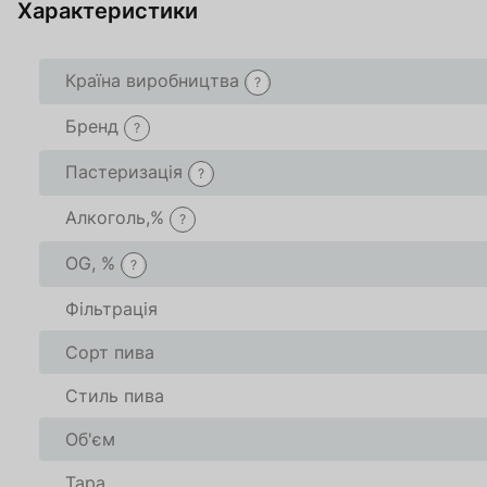
Характеристики
За
Країна виробництва
?
О
Бренд
?
Пастеризація
?
Алкоголь,%
?
Товар доданий в 
Товар доданий в 
OG, %
?
В кошику
В кошику
0
0
товари(-ів
товари(-ів
Фільтрація
Сорт пива
Оформити
Оформити
Про
Про
Стиль пива
Об'єм
Тара