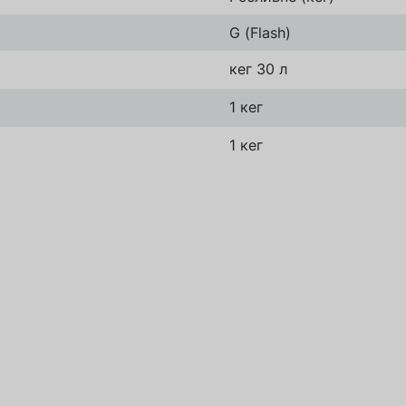
G (Flash)
Зареєструватись
кег 30 л
Надіслати
1 кег
1 кег