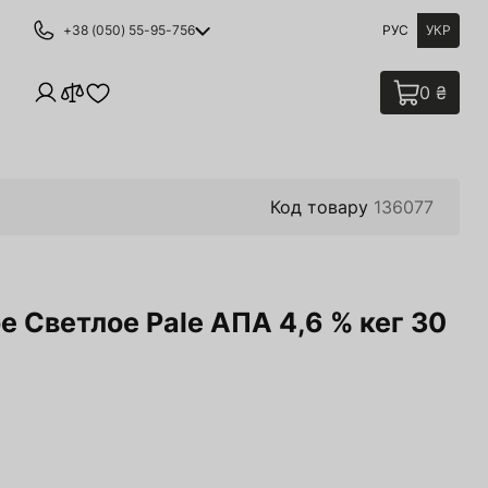
+38 (050) 55-95-756
РУС
УКР
0 ₴
Код товару
136077
е Светлое Pale АПА 4,6 % кег 30