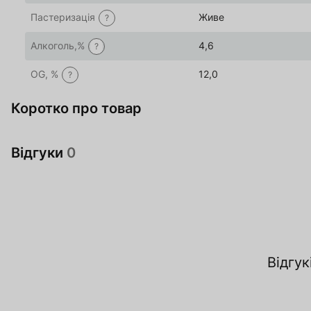
Пастеризація
Живе
?
Алкоголь,%
4,6
?
OG, %
12,0
?
Коротко про товар
Відгуки
0
Відгук