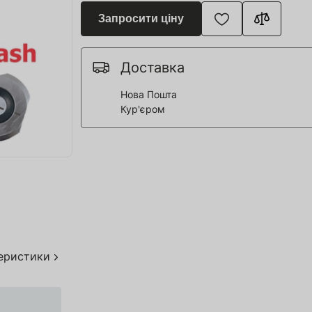
я для Пивоварні
Запросити ціну
ття та спорт
 човни
Доставка
Нова Пошта
Кур'єром
дерева
я HoReCa
тво
акування
теристики