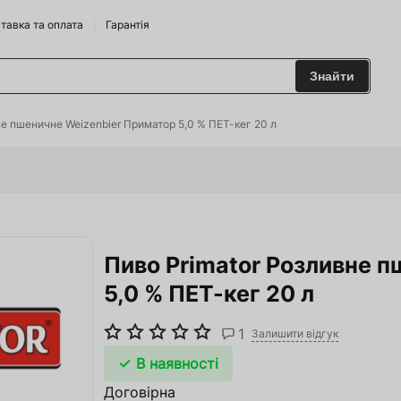
тавка та оплата
Гарантія
Знайти
 та Сидрариї
не пшеничне Weizenbier Приматор 5,0 % ПЕТ-кег 20 л
Брендам
харчування
Пиво Primator Розливне 
одильні Горки
5,0 % ПЕТ-кег 20 л
ріжджі
1
 та аксесуари
Залишити відгук
В наявності
ство
Договірна