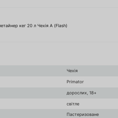
етайнер кег 20 л Чехія A (Flash)
Чехія
Primator
дорослих, 18+
світле
Пастеризоване