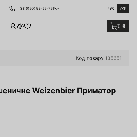
+38 (050) 55-95-756
РУС
УКР
0 ₴
Код товару
135651
пшеничне Weizenbier Приматор