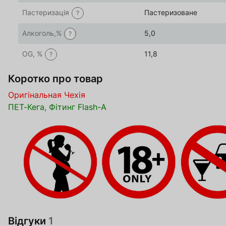
Пастеризація
Пастеризоване
?
Алкоголь,%
5,0
?
OG, %
11,8
?
Коротко про товар
Оригінальная Чехія
ПЕТ-Кега, Фітинг Flash-A
Відгуки
1