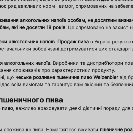
лює ряд важливих норм і вимог, спрямованих на забезп
ивання алкогольних напоїв особам, не досяглим визнач
ам, які не досягли 18 років
. Це спрямовано на захист н
еки алкогольних напоїв
.
Продаж пива
в Україні регулю
постачальники зобов'язані дотримуватися цих стандарті
я
алкогольних напоїв
. Виробники та дистриб'ютори по
вання споживачів про характеристики продукту.
ні, що
чеське розливне пшеничне пиво
Weizenbier
від б
ідає всім вимогам та гарантує вам якісний та безпечни
 пшеничного пива
 пиво
, важливо враховувати деякі дієтичні поради для
ри споживанні пива. Намагайтеся вживати
пшеничне роз