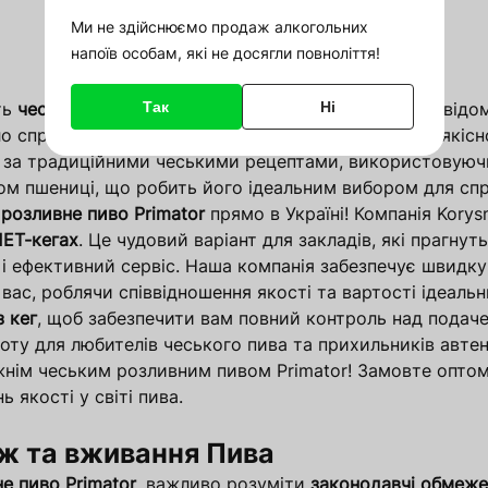
Він буде виведений на сайт після
Відновити пароль
Ми не здійснюємо продаж алкогольних
перевірки модератором
Ваше замовлення оформлене
напоїв особам, які не досягли повноліття!
довжити покупки
довжити покупки
Підтвердити
Відновити
Оформити в 1 клік
Або увійдіть за допомогою
Повернутися на головну
Номер замовлення
TEST
Так
Ні
ть
чеське розливне пшеничне пиво
! Бренд
Primator
відом
соціальних мереж
о справжнім відкриттям для поціновувачів високоякісн
Google
за традиційними чеськими рецептами, використовуючи 
м пшениці, що робить його ідеальним вибором для спра
 розливне пиво Primator
прямо в Україні! Компанія Kory
ПЕТ-кегах
. Це чудовий варіант для закладів, які прагну
Зареєструватись
Надіслати
е і ефективний сервіс. Наша компанія забезпечує швидку
вас, роблячи співвідношення якості та вартості ідеальн
з кег
, щоб забезпечити вам повний контроль над подаче
ту для любителів чеського пива та прихильників автен
вжнім чеським розливним пивом Primator! Замовте опто
 якості у світі пива.
ж та вживання Пива
е пиво Primator
, важливо розуміти
законодавчі обмеже