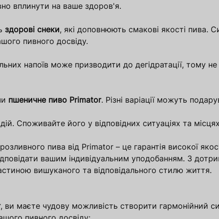
вно вплинути на ваше здоров'я.
ть
здорові снеки
, які доповнюють смакові якості пива. С
шого пивного досвіду.
льних напоїв може призводити до дегідратації, тому н
чи
пшеничне пиво Primator
. Різні варіації можуть подар
 подій. Споживайте його у відповідних ситуаціях та мі
розливного пива від Primator – це гарантія високої яко
відповідати вашим індивідуальним уподобанням. З дотр
астиною вишуканого та відповідального стилю життя.
r
, ви маєте чудову можливість створити гармонійний сим
вашого пивного досвіду: