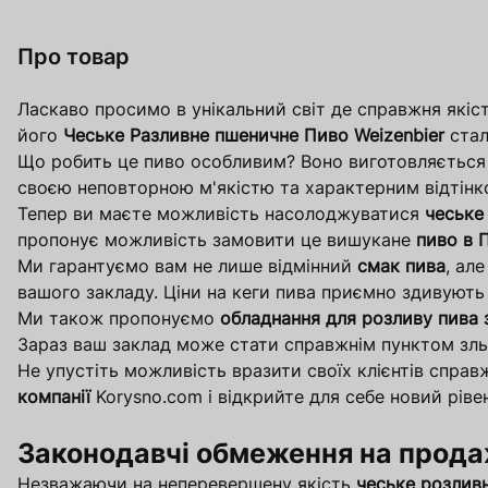
Про товар
Оформити
Оформити
Про
Про
Ласкаво просимо в унікальний світ де справжня якіс
його
Чеське Разливне пшеничне Пиво Weizenbier
стал
Що робить це пиво особливим? Воно виготовляється 
своєю неповторною м'якістю та характерним відтінко
Тепер ви маєте можливість насолоджуватися
чеське
пропонує можливість замовити це вишукане
пиво в 
Ми гарантуємо вам не лише відмінний
смак пива
, ал
вашого закладу. Ціни на кеги пива приємно здивують 
Ми також пропонуємо
обладнання для розливу пива 
Зараз ваш заклад може стати справжнім пунктом зльо
Не упустіть можливість вразити своїх клієнтів спра
компанії
Korysno.com і відкрийте для себе новий рівень
Законодавчі обмеження на прода
Незважаючи на неперевершену якість
чеське розливн