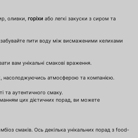
ир, оливки,
горіхи
або легкі закуски з сиром та
е забувайте пити воду між висмаженими келихами
увати вам унікальні смакові враження.
сцях, насолоджуючись атмосферою та компанією.
сті та аутентичного смаку.
иманням цих дієтичних порад, ви можете
біоз смаків. Ось декілька унікальних порад з food-