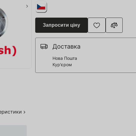
я для Пивоварні
ття та спорт
Запросити ціну
 човни
Доставка
дерева
Нова Пошта
я HoReCa
Кур'єром
тво
акування
теристики