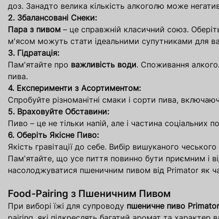
доз. Занадто велика кількість алкоголю може негати
2. Збалансовані Снеки:
Пара з пивом
– це справжній класичний союз. Обері
м'ясом можуть стати ідеальними супутниками для ва
3. Гідратація:
Пам'ятайте про
важливість води
. Споживання алкого
пива.
4. Експерименти з Асортиментом:
Спробуйте різноманітні смаки і сорти пива, включаю
5. Враховуйте Обставини:
Пиво – це не тільки напій, але і частина соціальних
6. Оберіть Якісне Пиво:
Якість гравітації до себе. Вибір вишуканого чеського 
Пам'ятайте, що усе пиття повинно бути приємним і 
насолоджуватися пшеничним пивом від Primator як ч
Food-Pairing з Пшеничним Пивом
При виборі їжі для супроводу
пшеничне пиво Primato
pairing, які підкреслять багатий аромат та характер 