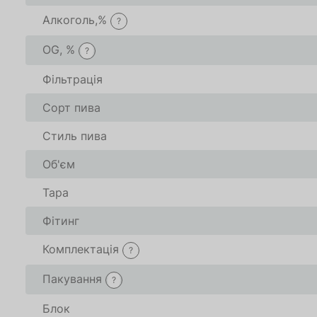
Алкоголь,%
?
OG, %
?
Фільтрація
Сорт пива
Стиль пива
За
Об'єм
О
Тара
Фітинг
Комплектація
?
Товар доданий в 
Товар доданий в 
Пакування
?
В кошику
В кошику
0
0
товари(-ів
товари(-ів
Блок