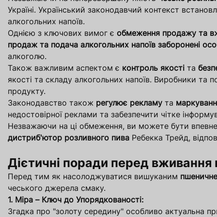
Україні. Український законодавчий контекст встанов
алкогольних напоїв.
Однією з ключових вимог є
обмеження продажу та вж
продаж та подача алкогольних напоїв заборонені особ
алкоголю.
Також важливим аспектом є
контроль якості
та
безп
якості та складу алкогольних напоїв. Виробники та 
продукту.
Законодавство також
регулює рекламу
та
маркуванн
недостовірної реклами та забезпечити чітке інформу
Незважаючи на ці обмеження, ви можете бути впевне
дистриб'ютор розливного пива
Ребекка Трейд, відпов
Дієтичні поради перед вживання
Перед тим як насолоджуватися вишуканим
пшеничне
чеського джерела смаку.
1. Міра – Ключ до Упорядкованості:
Згадка про "золоту середину" особливо актуальна п