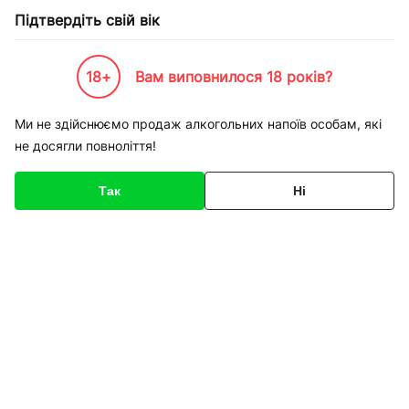
Підтвердіть свій вік
18+
Вам виповнилося 18 років?
Каталог товарів
К-Бренди
Пивоварні та Сидрариї
Clausthaler
Пиво Clausthaler б
Ми не здійснюємо продаж алкогольних напоїв особам, які
не досягли повноліття!
Код товару
135173
Про товар
Характеристики
Так
Ні
1
/
1