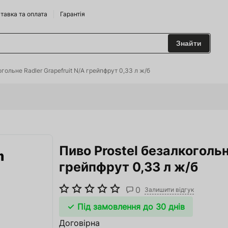
тавка та оплата
Гарантія
Знайти
 та Сидрариї
огольне Radler Grapefruit N/A грейпфрут 0,33 л ж/б
Брендам
харчування
Пиво Prostel безалкогольн
одильні Горки
грейпфрут 0,33 л ж/б
ріжджі
0
 та аксесуари
Залишити відгук
Під замовлення до 30 днів
ство
Договірна