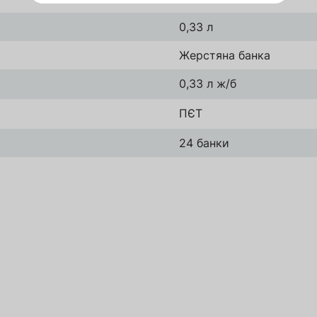
0,33 л
Жерстяна банка
Зареєструватись
Надіслати
0,33 л ж/б
ПЄТ
24 банки