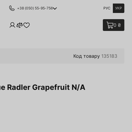
+38 (050) 55-95-756
РУС
УКР
0 ₴
Код товару
135183
е Radler Grapefruit N/A