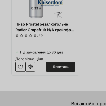
Пиво Prostel безалкогольне
Radler Grapefruit N/A грейпфрут
0,33 л ж/б
0
Під замовлення до 30 днів
Договірна ціна
Дивитись
Всі акційні про