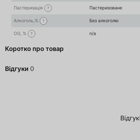
Пастеризація
Пастеризоване
?
Алкоголь,%
Без алкоголю
?
OG, %
n/a
?
Коротко про товар
Відгуки
0
Відгук