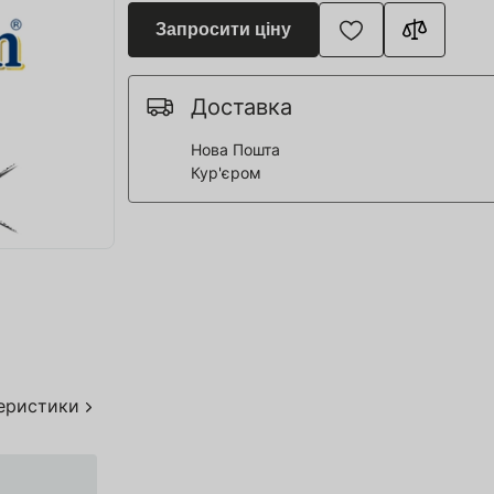
я для Пивоварні
Запросити ціну
ття та спорт
 човни
Доставка
Нова Пошта
Кур'єром
дерева
я HoReCa
тво
акування
теристики