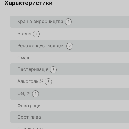
Характеристики
За
Країна виробництва
?
Бренд
О
?
Рекомендується для
?
Смак
Товар доданий в 
Товар доданий в 
Пастеризація
?
Алкоголь,%
?
В кошику
В кошику
0
0
товари(-ів
товари(-ів
OG, %
?
Оформити
Оформити
Про
Про
Фільтрація
Сорт пива
Стиль пива