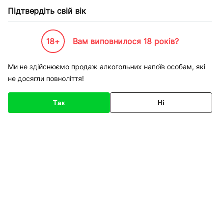
Підтвердіть свій вік
18+
Вам виповнилося 18 років?
Каталог товарів
К-Бренди
Продукти харчування
Gusparo
Тістечко Golosini з аб
Ми не здійснюємо продаж алкогольних напоїв особам, які
не досягли повноліття!
Код товару
135502
Про товар
Характеристики
Так
Ні
1
/
1