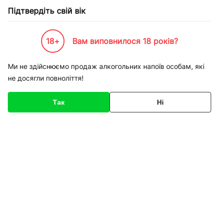
Підтвердіть свій вік
18+
Вам виповнилося 18 років?
Каталог товарів
К-Бренди
Пивоварні та Сидрариї
Litovel
Пиво Litovel пшеничне P
Ми не здійснюємо продаж алкогольних напоїв особам, які
не досягли повноліття!
Код товару
134684
Про товар
Характеристики
Так
Ні