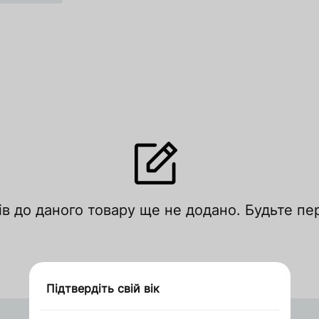
лишити відгук
ів до даного товару ще не додано. Будьте п
цініть за рейтингом
Увійти
Зареєструватися
Підтвердіть свій вік
Дякуємо за замовлення
Оформити замовлення в 1 клік
Запросити ціну
кошик
кошик
В'єтнам