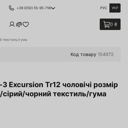
+38 (050) 55-95-756
РУС
УКР
0 ₴
ий текстиль/гума
Код товару
154972
3 Excursion Tr12 чоловічі розмір
ій/сірий/чорний текстиль/гума