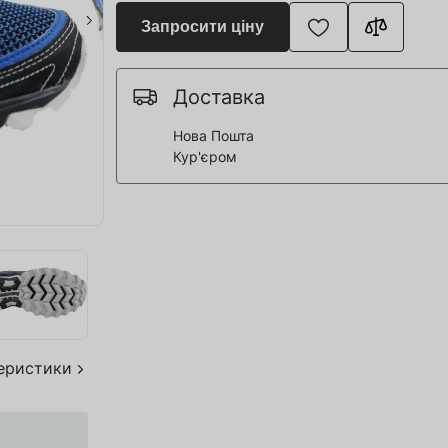
я для Пивоварні
Запросити ціну
ття та спорт
 човни
Доставка
Нова Пошта
Кур'єром
дерева
я HoReCa
тво
акування
теристики