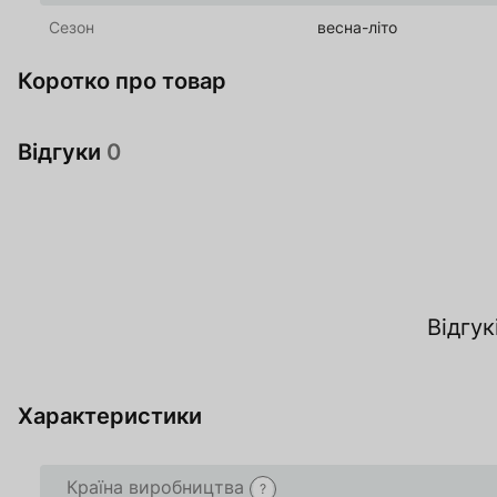
Сезон
весна-літо
Коротко про товар
Відгуки
0
За
Відгук
О
Характеристики
Країна виробництва
Товар доданий в 
Товар доданий в 
?