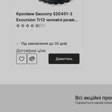
Кросівки Saucony S20451-3
Excursion Tr12 чоловічі розмір
42 (US 8) весна-літо синій/
0
сірий/чорний текстиль/гума
Під замовлення до 30 днів
Договірна ціна
Дивитись
Всі акційні про
Підпишіться одним клік