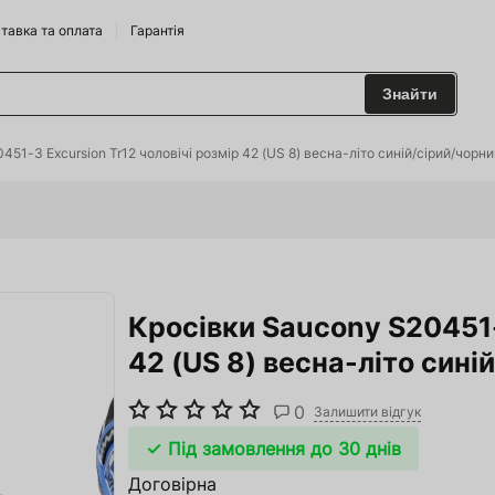
тавка та оплата
Гарантія
Знайти
 та Сидрариї
451-3 Excursion Tr12 чоловічі розмір 42 (US 8) весна-літо синій/сірий/чорн
Брендам
харчування
Кросівки Saucony S20451-
одильні Горки
42 (US 8) весна-літо син
ріжджі
0
 та аксесуари
Залишити відгук
Під замовлення до 30 днів
ство
Договірна