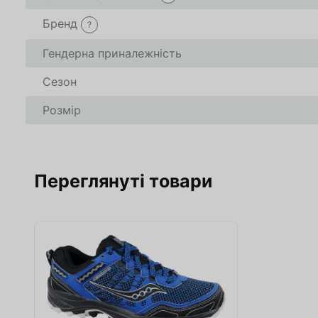
Бренд
?
В кошику
В кошику
0
0
товари(-ів
товари(-ів
Гендерна приналежність
Сезон
Оформити
Оформити
Про
Про
Розмір
Переглянуті товари