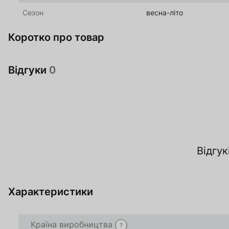
Сезон
весна-літо
Коротко про товар
Відгуки
0
За
Відгук
О
Характеристики
Країна виробництва
?