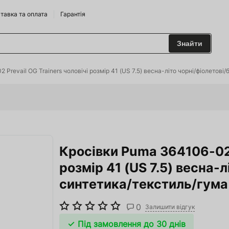
тавка та оплата
Гарантія
Знайти
 та Сидрариї
Prevail OG Trainers чоловічі розмір 41 (US 7.5) весна-літо чорні/фіолетові/
Брендам
харчування
Кросівки Puma 364106-02 
одильні Горки
розмір 41 (US 7.5) весна-л
ріжджі
синтетика/текстиль/гума
 та аксесуари
0
Залишити відгук
ство
Під замовлення до 30 днів