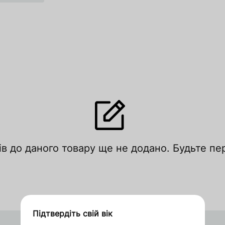
лишити відгук
ів до даного товару ще не додано. Будьте п
цініть за рейтингом
Увійти
Зареєструватися
Підтвердіть свій вік
Дякуємо за замовлення
В'єтнам
Оформити замовлення в 1 клік