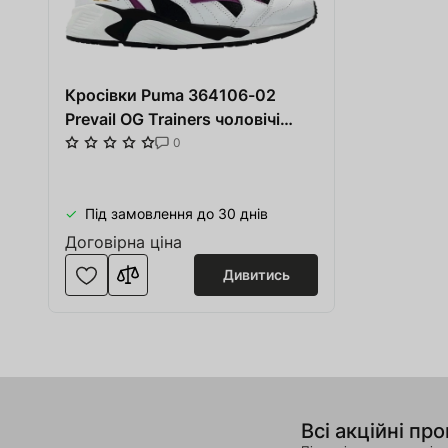
Кросівки Puma 364106-02
Prevail OG Trainers чоловічі
розмір 41 (US 7.5) весна-літо
0
чорні/фіолетові/білі шкіра/
синтетика/текстиль/гума
Під замовлення до 30 днів
Договірна ціна
Дивитись
Всі акційні про