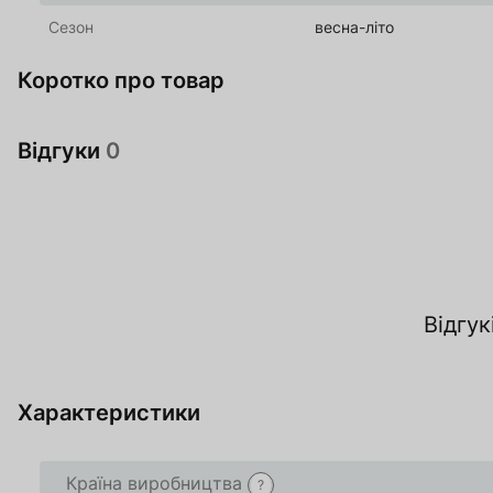
Сезон
весна-літо
Коротко про товар
Відгуки
0
За
Відгук
О
Характеристики
Країна виробництва
?