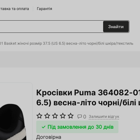
тавка та оплата
Гарантія
Знайти
 та Сидрариї
Basket жіночі розмір 37.5 (US 6.5) весна-літо чорні/білі шкіра/текстиль
Брендам
харчування
Кросівки Puma 364082-01 
одильні Горки
6.5) весна-літо чорні/біл
ріжджі
0
 та аксесуари
Залишити відгук
Під замовлення до 30 днів
ство
Договірна