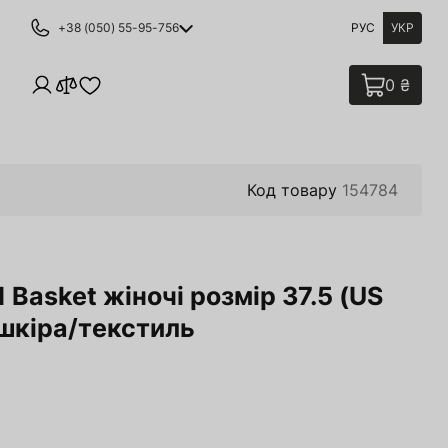
+38 (050) 55-95-756
РУС
УКР
0 ₴
Код товару
154784
Basket жіночі розмір 37.5 (US
і шкіра/текстиль