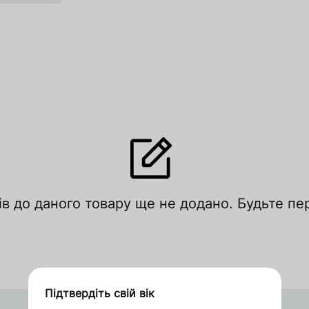
лишити відгук
ів до даного товару ще не додано. Будьте п
цініть за рейтингом
Увійти
Зареєструватися
Підтвердіть свій вік
Дякуємо за замовлення
Індонезія
Оформити замовлення в 1 клік