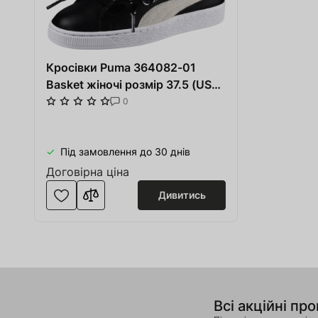
Кросівки Puma 364082-01
Basket жіночі розмір 37.5 (US
6.5) весна-літо чорні/білі
0
шкіра/текстиль
Під замовлення до 30 днів
Договірна ціна
Дивитись
Всі акційні про