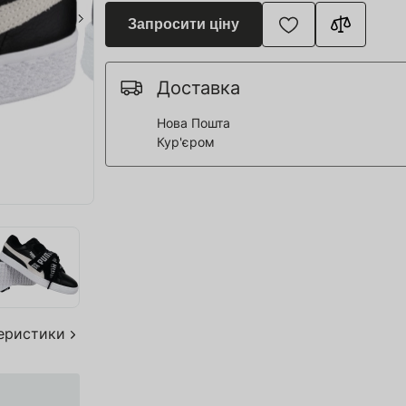
я для Пивоварні
Запросити ціну
ття та спорт
 човни
Доставка
Нова Пошта
Кур'єром
дерева
я HoReCa
тво
акування
теристики