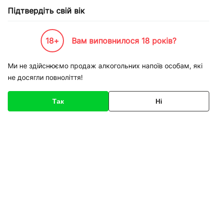
Підтвердіть свій вік
18+
Вам виповнилося 18 років?
Каталог товарів
К-Бренди
Одежа взуття та спорт
Mizuno
Кросівки Mizuno 44 GA1
Ми не здійснюємо продаж алкогольних напоїв особам, які
не досягли повноліття!
Код товару
154861
Про товар
Характеристики
Так
Ні
1
/
5