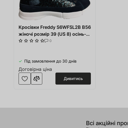
Кросівки Freddy S6WFSL2B B56
жіночі розмір 39 (US 8) осінь-
зима сині/білі
0
Під замовлення до 30 днів
Договірна ціна
Дивитись
Всі акційні про