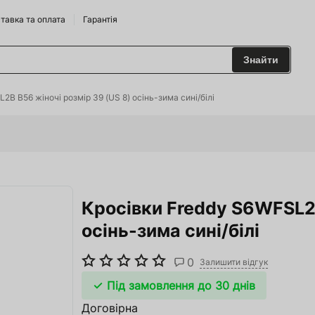
тавка та оплата
Гарантія
Знайти
 та Сидрариї
2B B56 жіночі розмір 39 (US 8) осінь-зима сині/білі
Брендам
харчування
Кросівки Freddy S6WFSL2B
одильні Горки
осінь-зима сині/білі
ріжджі
0
 та аксесуари
Залишити відгук
Під замовлення до 30 днів
ство
Договірна