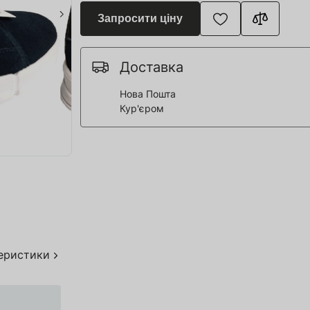
я для Пивоварні
Запросити ціну
ття та спорт
 човни
Доставка
Нова Пошта
Кур'єром
дерева
я HoReCa
тво
акування
теристики