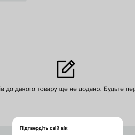
лишити відгук
ів до даного товару ще не додано. Будьте п
цініть за рейтингом
Увійти
Зареєструватися
Підтвердіть свій вік
Дякуємо за замовлення
Італія
Оформити замовлення в 1 клік