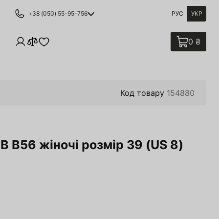
+38 (050) 55-95-756
РУС
УКР
0 ₴
Код товару
154880
 B56 жіночі розмір 39 (US 8)